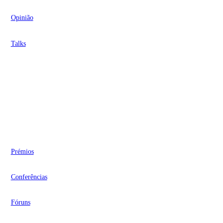
Opinião
Talks
Videocasts
Eventos
Prémios
Conferências
Fóruns