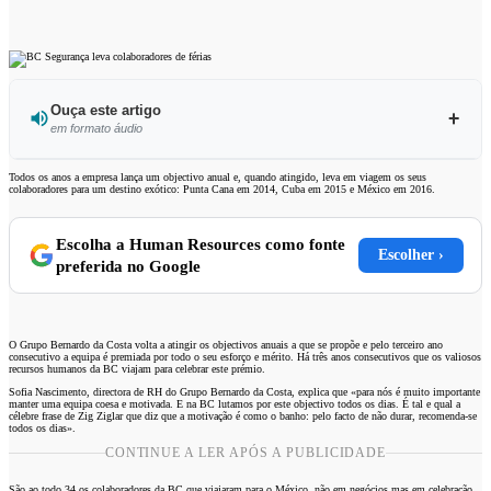
Ouça este artigo
em formato áudio
Ouvir este artigo
Todos os anos a empresa lança um objectivo anual e, quando atingido, leva em viagem os seus
colaboradores para um destino exótico: Punta Cana em 2014, Cuba em 2015 e México em 2016.
Escolha a Human Resources como fonte
Escolher ›
preferida no Google
O Grupo Bernardo da Costa volta a atingir os objectivos anuais a que se propõe e pelo terceiro ano
consecutivo a equipa é premiada por todo o seu esforço e mérito. Há três anos consecutivos que os valiosos
recursos humanos da BC viajam para celebrar este prémio.
Sofia Nascimento, directora de RH do Grupo Bernardo da Costa, explica que «para nós é muito importante
manter uma equipa coesa e motivada. E na BC lutamos por este objectivo todos os dias. É tal e qual a
célebre frase de Zig Ziglar que diz que a motivação é como o banho: pelo facto de não durar, recomenda-se
todos os dias».
CONTINUE A LER APÓS A PUBLICIDADE
São ao todo 34 os colaboradores da BC que viajaram para o México, não em negócios mas em celebração