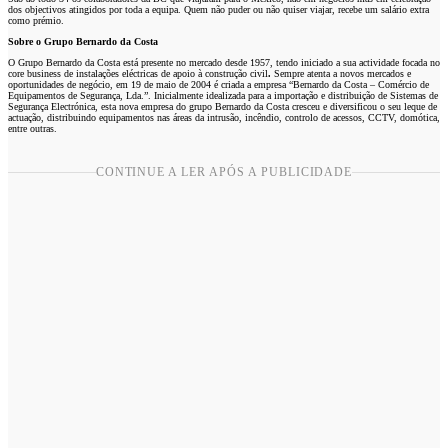
dos objectivos atingidos por toda a equipa. Quem não puder ou não quiser viajar, recebe um salário extra
como prémio.
Sobre o Grupo Bernardo da Costa
O Grupo Bernardo da Costa está presente no mercado desde 1957, tendo iniciado a sua actividade focada no
core business de instalações eléctricas de apoio à construção civil
.
Sempre atenta a novos mercados e
oportunidades de negócio, em 19 de maio de 2004 é criada a empresa “Bernardo da Costa – Comércio de
Equipamentos de Segurança, Lda.”. Inicialmente idealizada para a importação e distribuição de Sistemas de
Segurança Electrónica, esta nova empresa do grupo Bernardo da Costa cresceu e diversificou o seu leque de
actuação, distribuindo equipamentos nas áreas da intrusão, incêndio, controlo de acessos, CCTV, domótica,
entre outras.
CONTINUE A LER APÓS A PUBLICIDADE