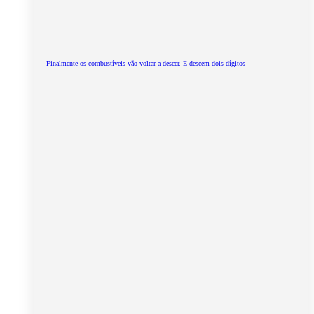
Finalmente os combustíveis vão voltar a descer. E descem dois dígitos