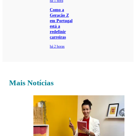
há 1 hora
Como a
Geração Z
em Portugal
está a
redefinir
carreiras
há 2 horas
Mais Notícias