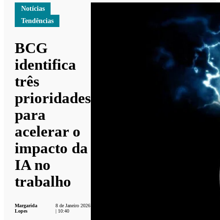
Notícias
Tendências
BCG
identifica
três
prioridades
para
acelerar o
impacto da
IA no
trabalho
Margarida
8 de Janeiro 2026
Lopes
| 10:40