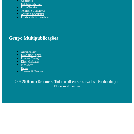
Contactos
Estatuto Editorial
Ficha Técnica
Termos e Condições
Assine a newsletter
Política de Privacidade
Grupo Multipublicações
Automonitor
Executive Digest
Forever Young
Kids Marketeer
Marketeer
Risco
Viagens & Resorts
© 2026 Human Resources. Todos os direitos reservados. | Produzido por:
Neurónio Criativo