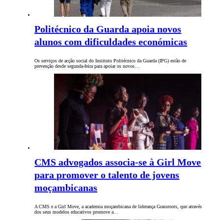
Politécnico da Guarda apoia novos
alunos com dificuldades económicas
Os serviços de acção social do Instituto Politécnico da Guarda (IPG) estão de
prevenção desde segunda-feira para apoiar os novos…
CMS advogados associa-se à Girl Move
para promover o talento de jovens
moçambicanas
A CMS e a Girl Move, a academia moçambicana de liderança Grassroots, que através
dos seus modelos educativos promove a…