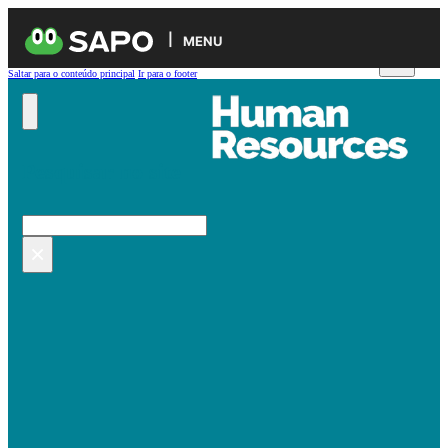
MENU
Saltar para o conteúdo principal
Ir para o footer
Pesquisar no site
Pesquisar
×