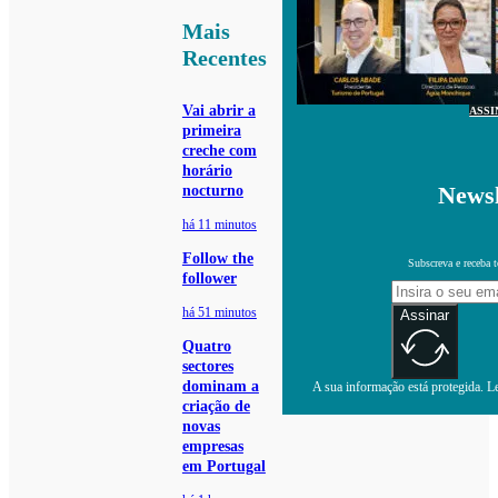
Mais
Recentes
Vai abrir a
ASSI
primeira
creche com
horário
Newsl
nocturno
há 11 minutos
Follow the
Subscreva e receba 
follower
há 51 minutos
Assinar
Quatro
sectores
dominam a
A sua informação está protegida. Le
criação de
novas
empresas
em Portugal