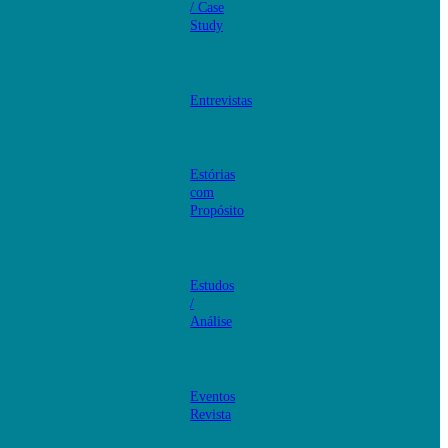
/ Case
Study
Entrevistas
Estórias
com
Propósito
Estudos
/
Análise
Eventos
Revista