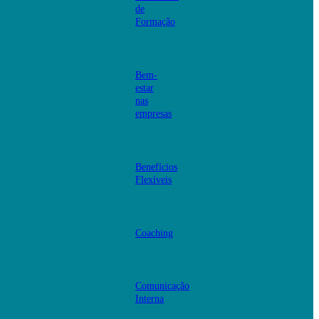
de
Formação
Bem-
estar
nas
empresas
Benefícios
Flexíveis
Coaching
Comunicação
Interna