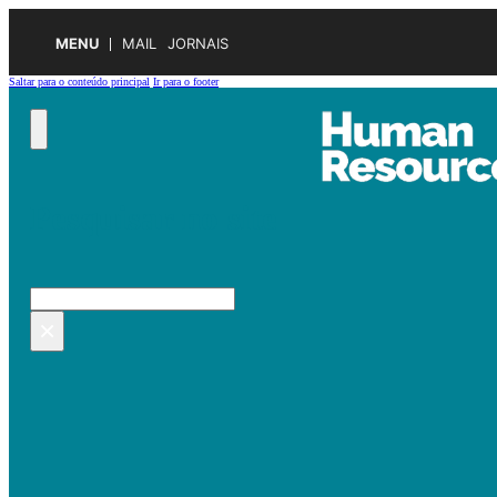
MENU
MAIL
JORNAIS
Saltar para o conteúdo principal
Ir para o footer
Pesquisar no site
Pesquisar
×