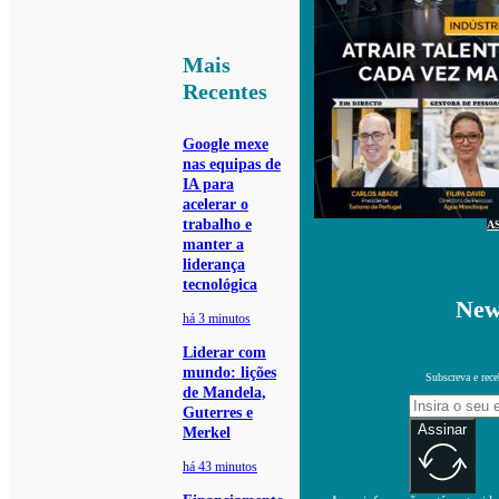
Mais
Recentes
Google mexe
nas equipas de
IA para
acelerar o
trabalho e
A
manter a
liderança
tecnológica
New
há 3 minutos
Liderar com
mundo: lições
Subscreva e rece
de Mandela,
Guterres e
Assinar
Merkel
há 43 minutos