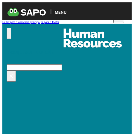
MENU
Saltar para o conteúdo principal
Ir para o footer
Pesquisar no site
Pesquisar
×