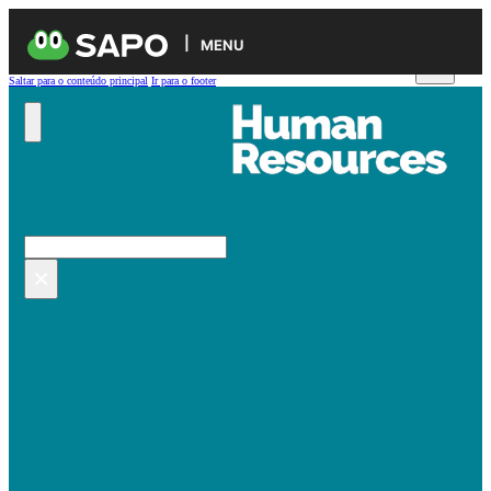
MENU
Saltar para o conteúdo principal
Ir para o footer
Pesquisar no site
Pesquisar
×