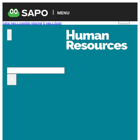
MENU
Saltar para o conteúdo principal
Ir para o footer
Pesquisar no site
Pesquisar
×