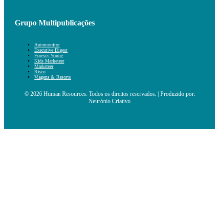
Grupo Multipublicações
Automonitor
Executive Digest
Forever Young
Kids Marketeer
Marketeer
Risco
Viagens & Resorts
© 2026 Human Resources. Todos os direitos reservados. | Produzido por:
Neurónio Criativo