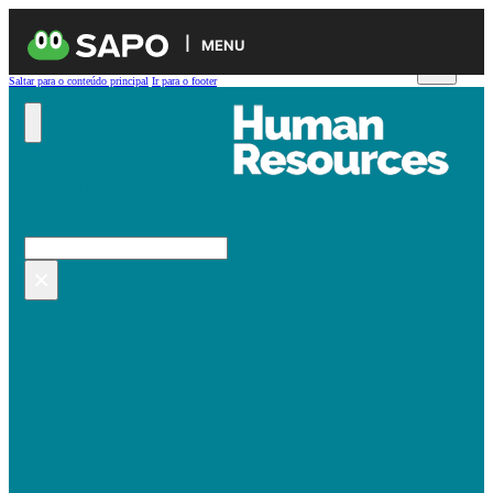
MENU
Saltar para o conteúdo principal
Ir para o footer
Pesquisar no site
Pesquisar
×