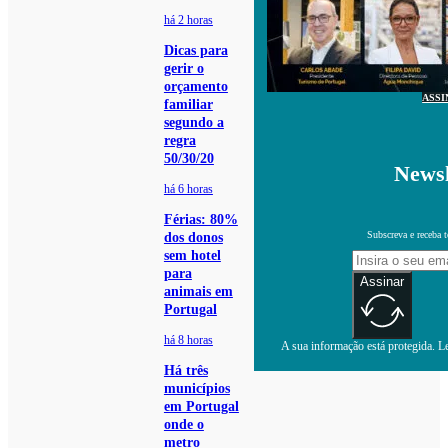
há 2 horas
Dicas para
gerir o
orçamento
ASSI
familiar
segundo a
regra
50/30/20
Newsl
há 6 horas
Férias: 80%
Subscreva e receba 
dos donos
sem hotel
para
Assinar
animais em
Portugal
há 8 horas
A sua informação está protegida. Le
Há três
municípios
em Portugal
onde o
metro