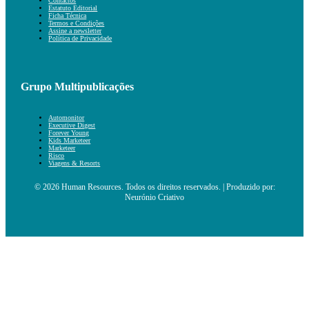
Contactos
Estatuto Editorial
Ficha Técnica
Termos e Condições
Assine a newsletter
Política de Privacidade
Grupo Multipublicações
Automonitor
Executive Digest
Forever Young
Kids Marketeer
Marketeer
Risco
Viagens & Resorts
© 2026 Human Resources. Todos os direitos reservados. | Produzido por:
Neurónio Criativo