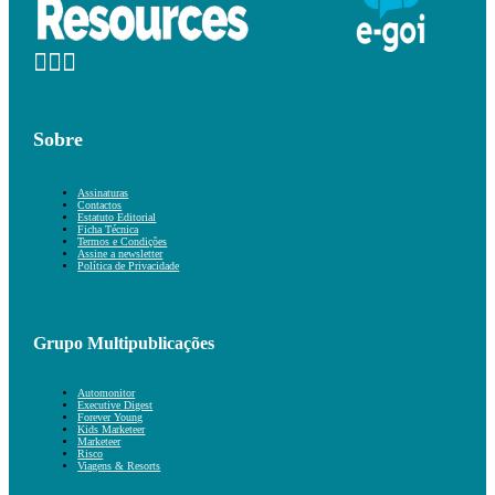
Sobre
Assinaturas
Contactos
Estatuto Editorial
Ficha Técnica
Termos e Condições
Assine a newsletter
Política de Privacidade
Grupo Multipublicações
Automonitor
Executive Digest
Forever Young
Kids Marketeer
Marketeer
Risco
Viagens & Resorts