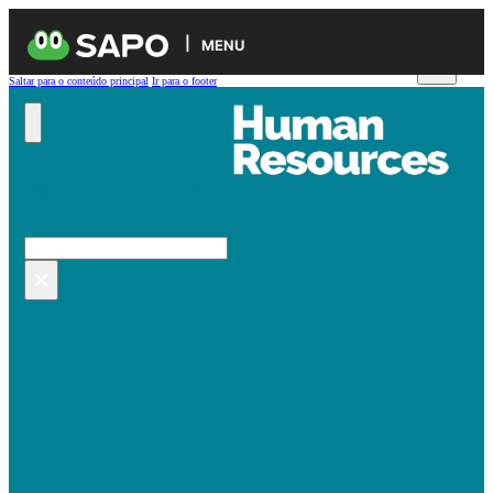
MENU
Saltar para o conteúdo principal
Ir para o footer
Pesquisar no site
Pesquisar
×