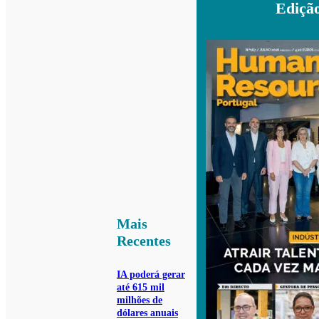
Ediçã
Mais
Recentes
IA poderá gerar
até 615 mil
milhões de
dólares anuais