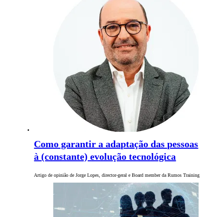
Como garantir a adaptação das pessoas
à (constante) evolução tecnológica
Artigo de opinião de Jorge Lopes, director-geral e Board member da Rumos Training