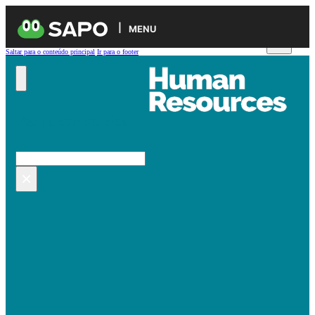
MENU
Saltar para o conteúdo principal
Ir para o footer
Pesquisar no site
Pesquisar
×