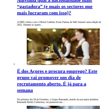
Adivinha qual a nacionalidade mais
“gastadora” (e quais os sectores que
mais lucraram com isso)?
A SIBS voltou a ser o Oficial Cashless Event Partner da Web Summit nesta edição de
2022. Durante os quatro…
É dos Açores e procura emprego? Este
grupo vai promover um dia de
recrutamento aberto. É já para a
semana
No próximo dia 28 de Fevereiro, o Grupo Bensaude, através da sua marca hoteleira
Bensaude Hotels Collection, vai promover em…