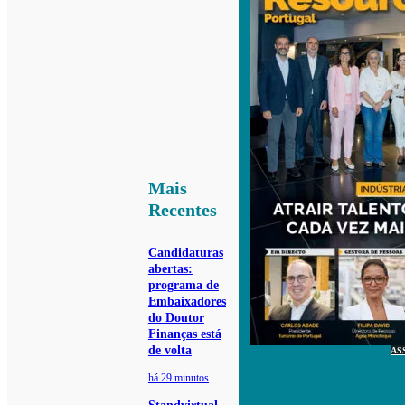
Mais
Recentes
Candidaturas
abertas:
programa de
Embaixadores
do Doutor
Finanças está
de volta
AS
há 29 minutos