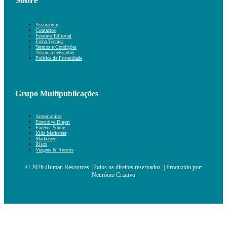
Assinaturas
Contactos
Estatuto Editorial
Ficha Técnica
Termos e Condições
Assine a newsletter
Política de Privacidade
Grupo Multipublicações
Automonitor
Executive Digest
Forever Young
Kids Marketeer
Marketeer
Risco
Viagens & Resorts
© 2026 Human Resources. Todos os direitos reservados. | Produzido por:
Neurónio Criativo