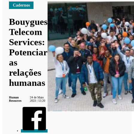
Cadernos
Bouygues
Telecom
Services:
Potenciar
as
relações
humanas
Human
24 de Maio
Resources
2023 | 13:20