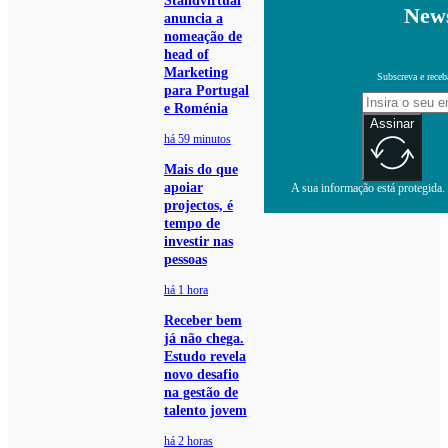
Standvirtual
News
anuncia a
nomeação de
head of
Marketing
Subscreva e receb
para Portugal
e Roménia
Assinar
há 59 minutos
Mais do que
apoiar
A sua informação está protegida. 
projectos, é
tempo de
investir nas
pessoas
há 1 hora
Receber bem
já não chega.
Estudo revela
novo desafio
na gestão de
talento jovem
há 2 horas