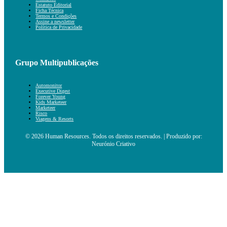
Estatuto Editorial
Ficha Técnica
Termos e Condições
Assine a newsletter
Política de Privacidade
Grupo Multipublicações
Automonitor
Executive Digest
Forever Young
Kids Marketeer
Marketeer
Risco
Viagens & Resorts
© 2026 Human Resources. Todos os direitos reservados. | Produzido por:
Neurónio Criativo