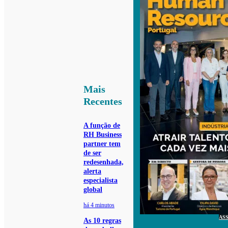
Mais
Recentes
A função de
RH Business
partner tem
de ser
redesenhada,
alerta
especialista
global
há 4 minutos
AS
As 10 regras