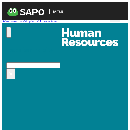
MENU
Saltar para o conteúdo principal
Ir para o footer
Pesquisar no site
Pesquisar
×