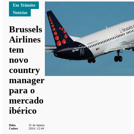
Em Trânsito
Notícias
Brussels
Airlines
tem
novo
country
manager
para o
mercado
ibérico
Delta
31 de Janeiro
Coders
2014 | 12:44