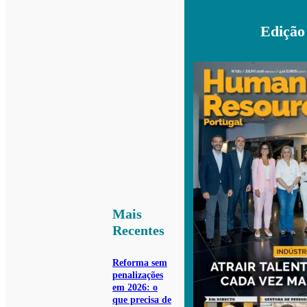
Edição
Mais
Recentes
Reforma sem
penalizações
em 2026: o
que precisa de