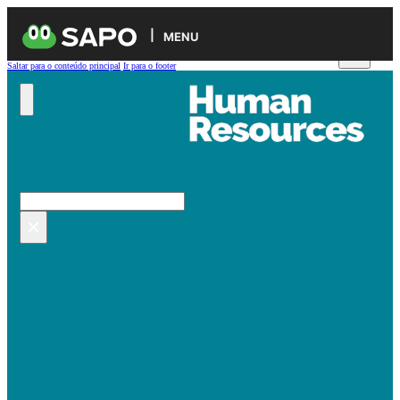
MENU
Saltar para o conteúdo principal
Ir para o footer
Pesquisar no site
Pesquisar
×