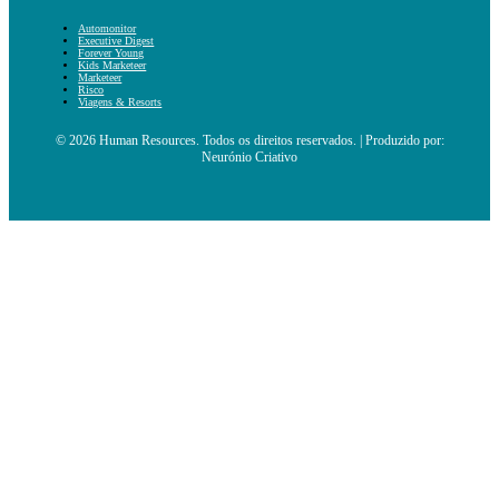
Automonitor
Executive Digest
Forever Young
Kids Marketeer
Marketeer
Risco
Viagens & Resorts
© 2026 Human Resources. Todos os direitos reservados. | Produzido por:
Neurónio Criativo