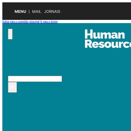
MENU
MAIL
JORNAIS
Saltar para o conteúdo principal
Ir para o footer
Pesquisar no site
Pesquisar
×