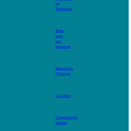
de
Formação
Bem-
estar
nas
empresas
Benefícios
Flexíveis
Coaching
Comunicação
Interna