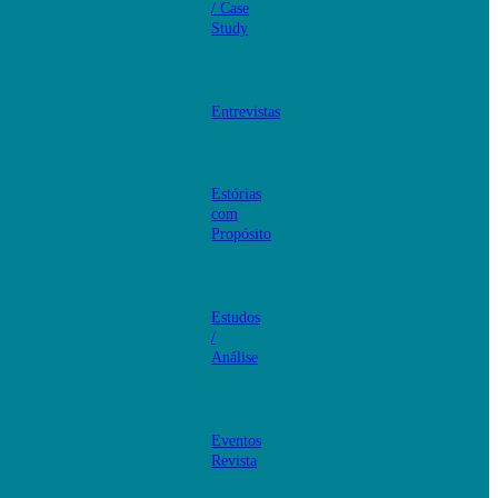
/ Case
Study
Entrevistas
Estórias
com
Propósito
Estudos
/
Análise
Eventos
Revista