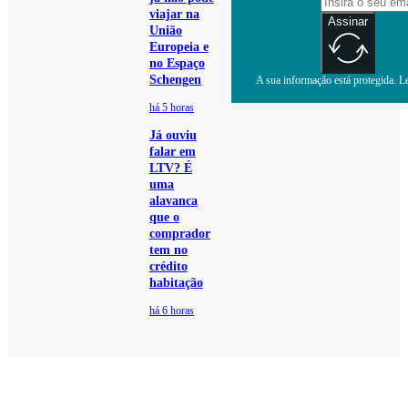
viajar na
Assinar
União
Europeia e
no Espaço
Schengen
A sua informação está protegida. Le
há 5 horas
Já ouviu
falar em
LTV? É
uma
alavanca
que o
comprador
tem no
crédito
habitação
há 6 horas