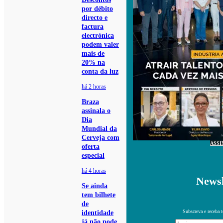
por débito
directo e
factura
electrónica
podem valer
mais de
20% na
conta da luz
há 2 horas
Braza
assinala o
Dia
Mundial da
Cerveja com
ASSI
oferta
especial
há 4 horas
Newsl
Se ainda
tem bilhete
de
Subscreva e receba 
identidade
já não pode