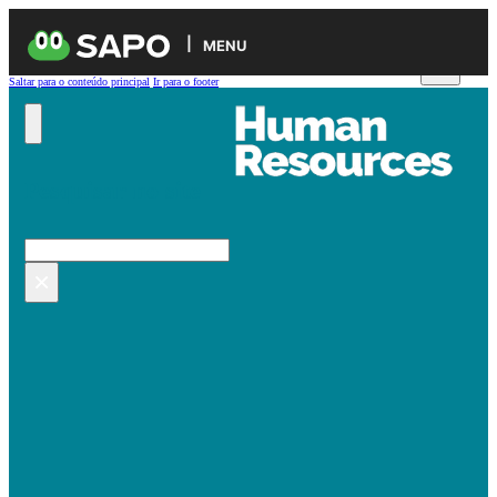
MENU
Saltar para o conteúdo principal
Ir para o footer
Pesquisar no site
Pesquisar
×