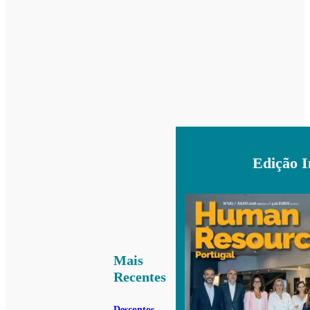
Edição 
Mais
Recentes
Descontos