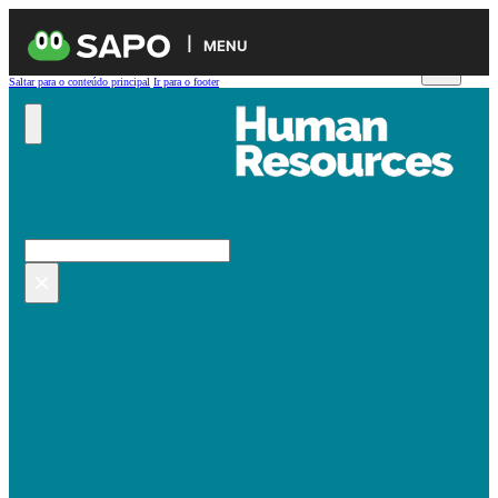
MENU
Saltar para o conteúdo principal
Ir para o footer
Pesquisar no site
Pesquisar
×