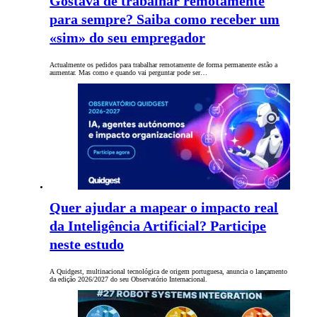
Gostava de trabalhar remotamente
para sempre? Saiba como receber um
«sim» do seu empregador
Actualmente os pedidos para trabalhar remotamente de forma permanente estão a
aumentar. Mas como e quando vai perguntar pode ser…
Quer ajudar a mapear o impacto real
da Inteligência Artificial? Participe
neste estudo
A Quidgest, multinacional tecnológica de origem portuguesa, anuncia o lançamento
da edição 2026/2027 do seu Observatório Internacional.