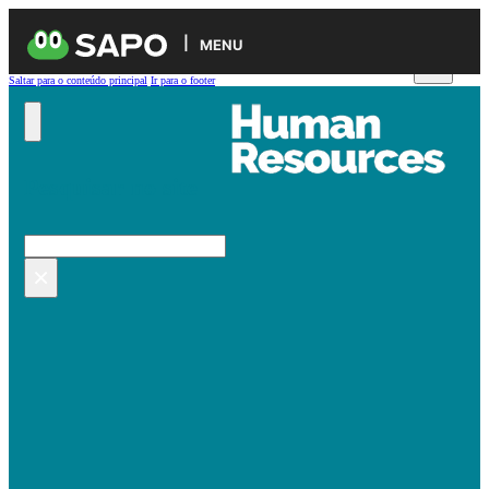
MENU
Saltar para o conteúdo principal
Ir para o footer
Pesquisar no site
Pesquisar
×