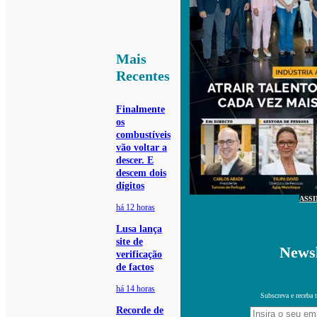
Mais
Recentes
Finalmente
os
combustíveis
vão voltar a
descer. E
descem dois
dígitos
ASS
há 12 horas
Lusa lança
site de
Newsl
verificação
de factos
há 14 horas
Subscreva e receba 
Recorde de