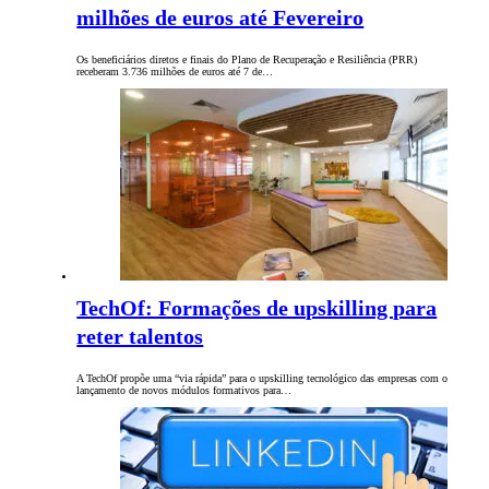
milhões de euros até Fevereiro
Os beneficiários diretos e finais do Plano de Recuperação e Resiliência (PRR)
receberam 3.736 milhões de euros até 7 de…
TechOf: Formações de upskilling para
reter talentos
A TechOf propõe uma “via rápida” para o upskilling tecnológico das empresas com o
lançamento de novos módulos formativos para…