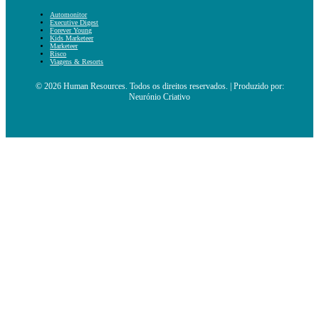
Automonitor
Executive Digest
Forever Young
Kids Marketeer
Marketeer
Risco
Viagens & Resorts
© 2026 Human Resources. Todos os direitos reservados. | Produzido por:
Neurónio Criativo