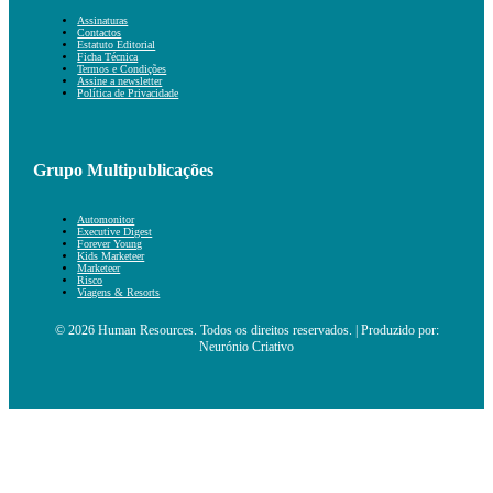
Assinaturas
Contactos
Estatuto Editorial
Ficha Técnica
Termos e Condições
Assine a newsletter
Política de Privacidade
Grupo Multipublicações
Automonitor
Executive Digest
Forever Young
Kids Marketeer
Marketeer
Risco
Viagens & Resorts
© 2026 Human Resources. Todos os direitos reservados. | Produzido por:
Neurónio Criativo