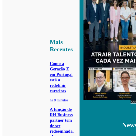
Mais
Recentes
Como a
Geração Z
em Portugal
está a
redefinir
carreiras
há 9 minutos
AS
A função de
RH Business
partner tem
News
de ser
redesenhada,