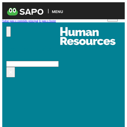
MENU
Saltar para o conteúdo principal
Ir para o footer
Pesquisar no site
Pesquisar
×