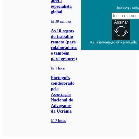
alerta
especialista
Subscreva e receb
global
há 39 minutos
Assinar
As 10 regras
do trabalho
remoto (para
A sua informação está protegida. L
colaboradores
e também
para gestores)
há 1 hora
Português
condecorado
pela
Associação
Nacional de
Advogados
da Ucrânia
há 2 horas