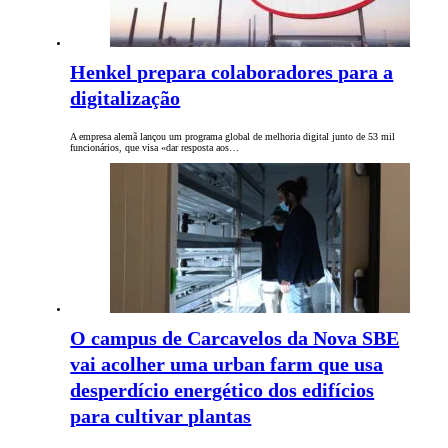
Henkel prepara colaboradores para a
digitalização
A empresa alemã lançou um programa global de melhoria digital junto de 53 mil
funcionários, que visa «dar resposta aos…
O campus de Carcavelos da Nova SBE
vai acolher uma urban farm que usa
desperdício energético dos edifícios
para cultivar plantas