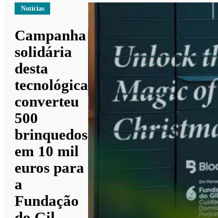
Notícias
Campanha
solidária
desta
tecnológica
converteu
500
brinquedos
em 10 mil
euros para
a
Fundação
do Gil