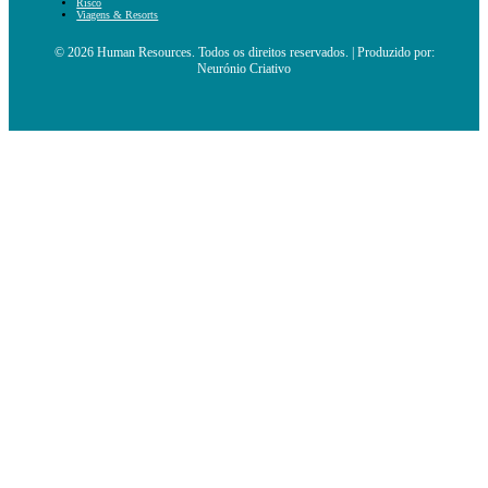
Risco
Viagens & Resorts
© 2026 Human Resources. Todos os direitos reservados. | Produzido por:
Neurónio Criativo