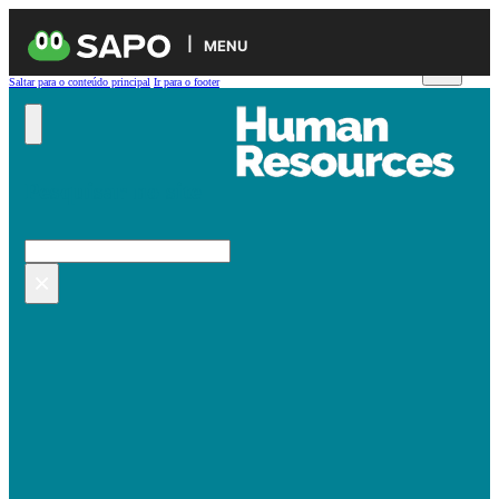
MENU
Saltar para o conteúdo principal
Ir para o footer
Pesquisar no site
Pesquisar
×