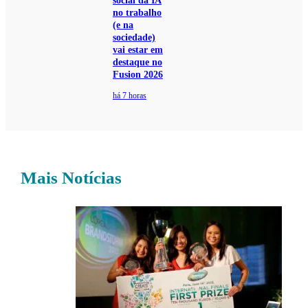
social da IA
no trabalho
(e na
sociedade)
vai estar em
destaque no
Fusion 2026
há 7 horas
Mais Notícias