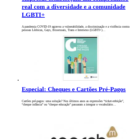
real com a diversidade e a comunidade
LGBTI+
A pandemia COVID-19 agravou a vulnerabilidade, a discriminação e a violência contra
pessoas Lésbicas, Gays, Bissexuais, Trans e Intersexo (LGBTI+)…
Especial: Cheques e Cartões Pré-Pagos
Cartões pré-pagos: uma solução? Nos últimos anos as expressões “ticket-refeição”,
“cheque infância” ou “cheque educação” passaram a integrar o vocabulário…