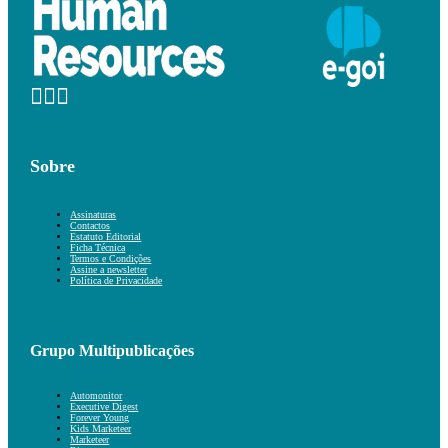
Sobre
Assinaturas
Contactos
Estatuto Editorial
Ficha Técnica
Termos e Condições
Assine a newsletter
Política de Privacidade
Grupo Multipublicações
Automonitor
Executive Digest
Forever Young
Kids Marketeer
Marketeer