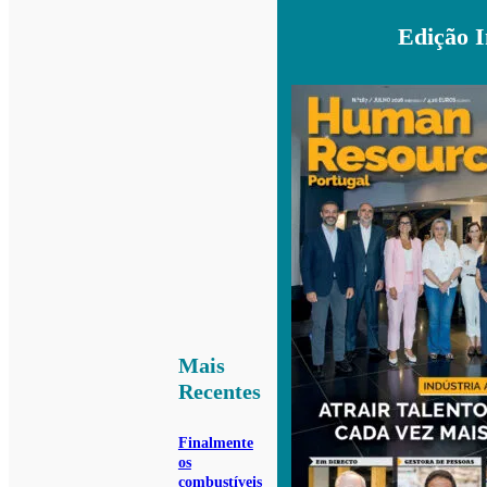
Edição 
Mais
Recentes
Finalmente
os
combustíveis