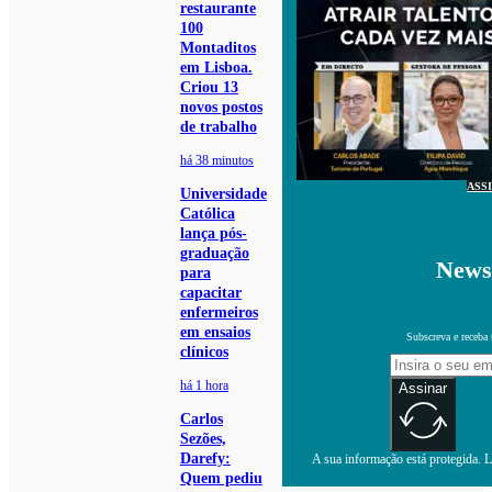
restaurante
100
Montaditos
em Lisboa.
Criou 13
novos postos
de trabalho
há 38 minutos
ASS
Universidade
Católica
lança pós-
graduação
Newsl
para
capacitar
enfermeiros
em ensaios
Subscreva e receba 
clínicos
há 1 hora
Assinar
Carlos
Sezões,
Darefy:
A sua informação está protegida. Le
Quem pediu