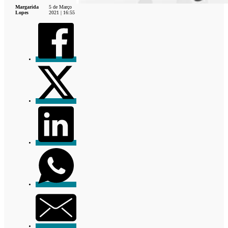
Margarida
5 de Março
Lopes
2021 | 16:55