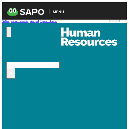
MENU
Saltar para o conteúdo principal
Ir para o footer
Pesquisar no site
Pesquisar
×