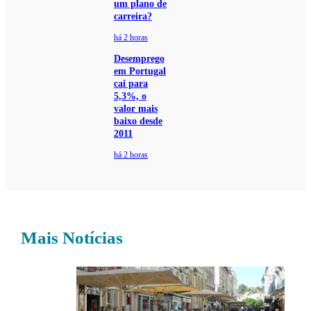
um plano de
carreira?
há 2 horas
Desemprego
em Portugal
cai para
5,3%, o
valor mais
baixo desde
2011
há 2 horas
Mais Notícias