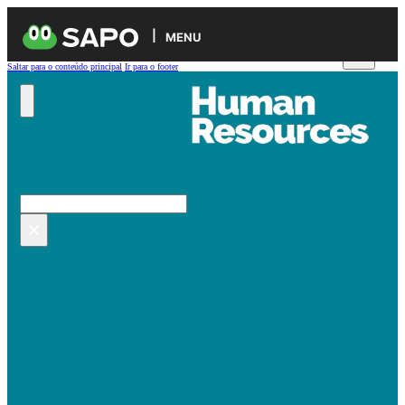
MENU
Saltar para o conteúdo principal
Ir para o footer
Pesquisar no site
Pesquisar
×