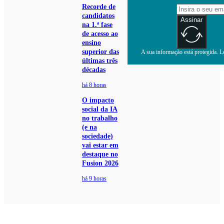
Recorde de
candidatos
Assinar
na 1.ª fase
de acesso ao
ensino
superior das
A sua informação está protegida. Le
últimas três
décadas
há 8 horas
O impacto
social da IA
no trabalho
(e na
sociedade)
vai estar em
destaque no
Fusion 2026
há 9 horas