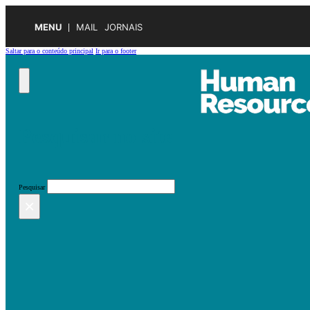
MENU
MAIL
JORNAIS
Saltar para o conteúdo principal
Ir para o footer
Pesquisar no site
Pesquisar
×