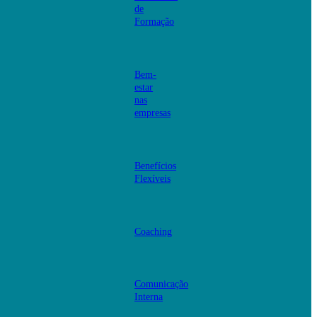
de
Formação
Bem-
estar
nas
empresas
Benefícios
Flexíveis
Coaching
Comunicação
Interna