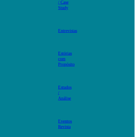
/ Case
Study
Entrevistas
Estórias
com
Propósito
Estudos
/
Análise
Eventos
Revista