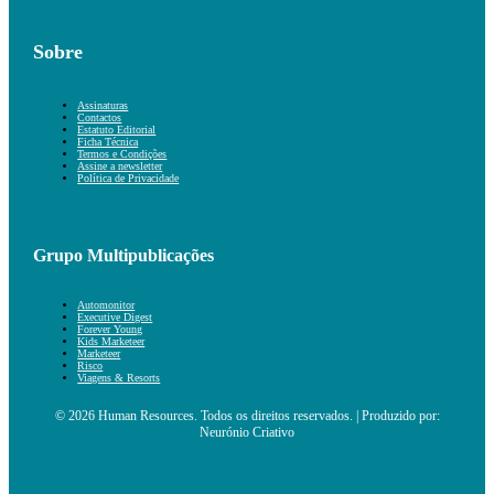
Sobre
Assinaturas
Contactos
Estatuto Editorial
Ficha Técnica
Termos e Condições
Assine a newsletter
Política de Privacidade
Grupo Multipublicações
Automonitor
Executive Digest
Forever Young
Kids Marketeer
Marketeer
Risco
Viagens & Resorts
© 2026 Human Resources. Todos os direitos reservados. | Produzido por:
Neurónio Criativo