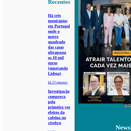
Recentes
Há três
municípios
em Portugal
onde o
metro
quadrado
das casas
ultrapassa
os 10 mil
euros
(superando
Lisboa)
há 23 minutos
Investigação
comprova
pela
ASS
primeira vez
efeitos da
cafeína no
cérebro
Newsl