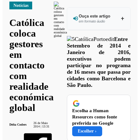
Notícias
Ouça este artigo
Católica
em formato áudio
coloca
Ouvir
Entre
gestores
este
Setembro de 2014 e
artigo
Janeiro de 2016,
em
executivos podem
contacto
participar no programa
de 16 meses que passa por
com
cidades como Barcelona e
realidade
São Paulo.
económica
global
Escolha a Human
Resources como fonte
preferida no Google
26 de Maio
Delta Coders
2014 | 13:31
Escolher ›