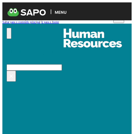
MENU
Saltar para o conteúdo principal
Ir para o footer
Pesquisar no site
Pesquisar
×