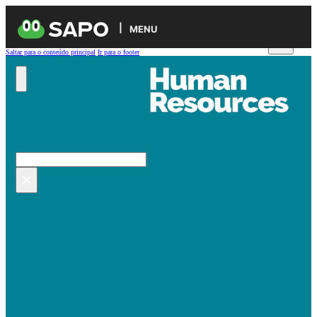
MENU
Saltar para o conteúdo principal
Ir para o footer
Pesquisar no site
Pesquisar
×