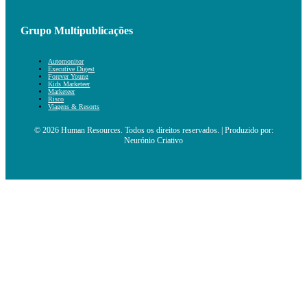
Grupo Multipublicações
Automonitor
Executive Digest
Forever Young
Kids Marketeer
Marketeer
Risco
Viagens & Resorts
© 2026 Human Resources. Todos os direitos reservados. | Produzido por:
Neurónio Criativo