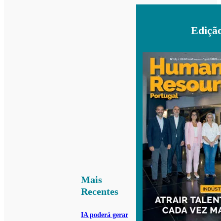
Ediçã
Mais
Recentes
IA poderá gerar