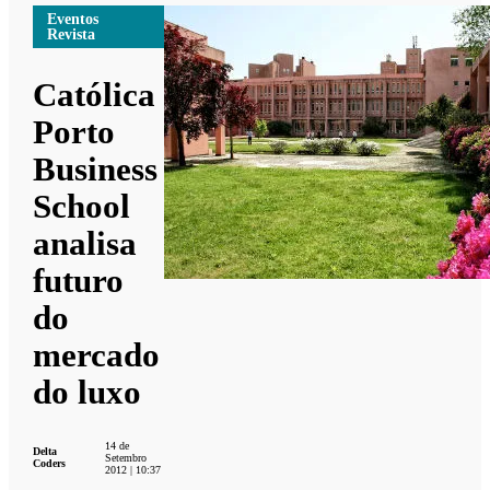
Eventos
Revista
Católica
Porto
Business
School
analisa
futuro
do
mercado
do luxo
14 de
Delta
Setembro
Coders
2012 | 10:37