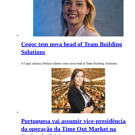
Cegoc tem nova head of Team Building
Solutions
A Cegoc anuncia Verónica Ahrens como nova head of Team Building Solutions.
Portuguesa vai assumir vice-presidência
da operação da Time Out Market na