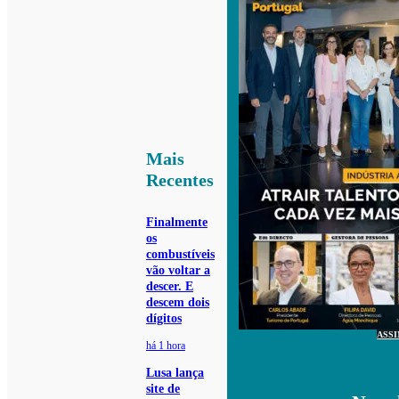
Mais
Recentes
Finalmente
os
combustíveis
vão voltar a
descer. E
descem dois
dígitos
ASS
há 1 hora
Lusa lança
site de