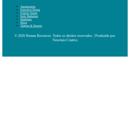
Automonitor
Executive Digest
Forever Young
Kids Marketeer
Marketeer
Risco
Viagens & Resorts
© 2026 Human Resources. Todos os direitos reservados. | Produzido por:
Neurónio Criativo