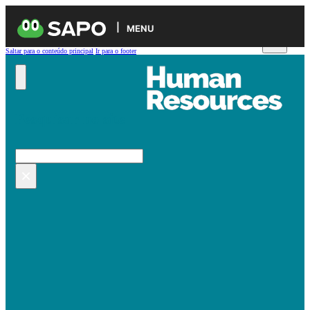
MENU
Saltar para o conteúdo principal
Ir para o footer
Pesquisar no site
Pesquisar
×