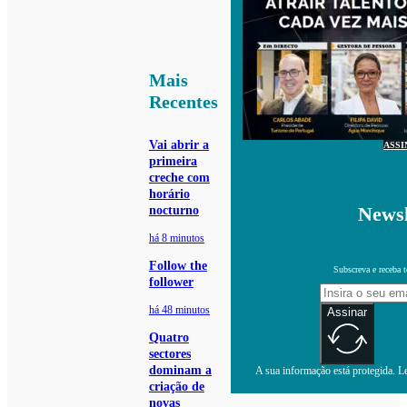
Mais
Recentes
Vai abrir a
ASSI
primeira
creche com
horário
Newsl
nocturno
há 8 minutos
Follow the
Subscreva e receba 
follower
há 48 minutos
Assinar
Quatro
sectores
dominam a
A sua informação está protegida. Le
criação de
novas