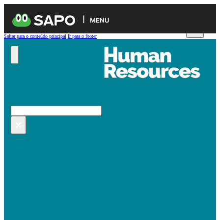
MENU
Saltar para o conteúdo principal
Ir para o footer
Pesquisar no site
Pesquisar
×