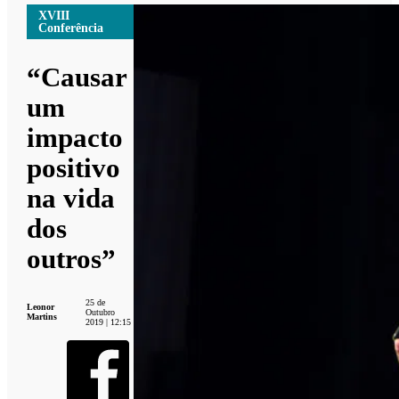
XVIII
Conferência
“Causar
um
impacto
positivo
na vida
dos
outros”
25 de
Leonor
Outubro
Martins
2019 | 12:15