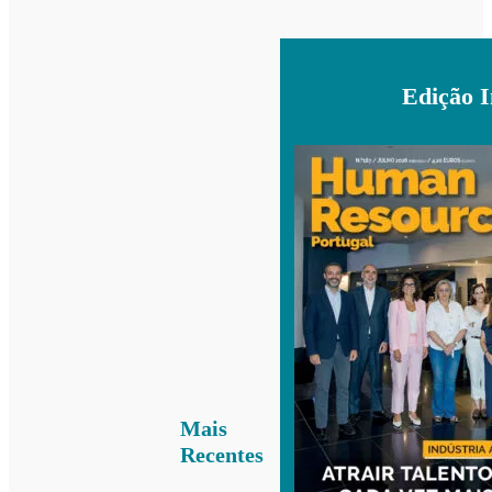
Edição 
Mais
Recentes