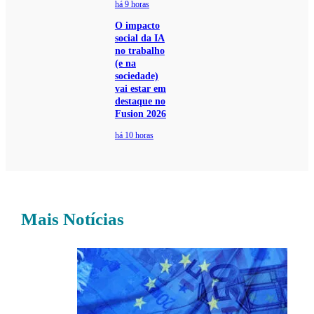
há 9 horas
O impacto
social da IA
no trabalho
(e na
sociedade)
vai estar em
destaque no
Fusion 2026
há 10 horas
Mais Notícias