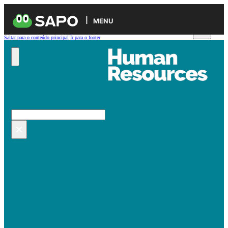
MENU
Saltar para o conteúdo principal
Ir para o footer
Pesquisar no site
Pesquisar
×