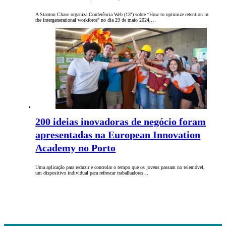
A Stanton Chase organiza Conferência Web (13ª) sobre “How to optimize retention in
the intergenerational workforce" no dia 29 de maio 2024,…
200 ideias inovadoras de negócio foram
apresentadas na European Innovation
Academy no Porto
Uma aplicação para reduzir e controlar o tempo que os jovens passam no telemóvel,
um dispositivo individual para refrescar trabalhadores…