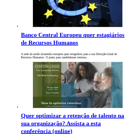
Banco Central Europeu quer estagiários
de Recursos Humanos
A sede da união monetária europeia quer estagiários para a sua Direcção-Geral de
Recursos Humanos. O prazo para candidaturas termina…
Quer optimizar a retenção de talento na
sua organização? Assista a esta
conferência (online)