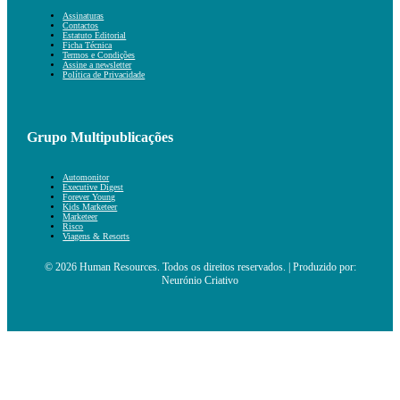
Assinaturas
Contactos
Estatuto Editorial
Ficha Técnica
Termos e Condições
Assine a newsletter
Política de Privacidade
Grupo Multipublicações
Automonitor
Executive Digest
Forever Young
Kids Marketeer
Marketeer
Risco
Viagens & Resorts
© 2026 Human Resources. Todos os direitos reservados. | Produzido por:
Neurónio Criativo