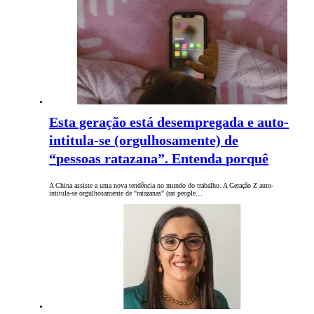
Esta geração está desempregada e auto-
intitula-se (orgulhosamente) de
“pessoas ratazana”. Entenda porquê
A China assiste a uma nova tendência no mundo do trabalho. A Geração Z auto-
intitula-se orgulhosamente de "ratazanas" (rat people…