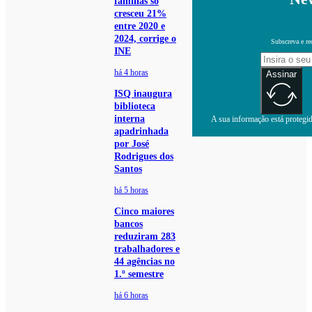
famílias só
cresceu 21%
entre 2020 e
2024, corrige o
Subscreva e re
INE
há 4 horas
Assinar
ISQ inaugura
biblioteca
interna
A sua informação está protegida
apadrinhada
por José
Rodrigues dos
Santos
há 5 horas
Cinco maiores
bancos
reduziram 283
trabalhadores e
44 agências no
1.º semestre
há 6 horas