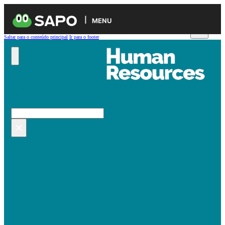
MENU
Saltar para o conteúdo principal
Ir para o footer
Pesquisar no site
Pesquisar
×