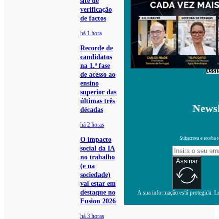
site de
verificação
de factos
há 1 hora
Recorde de
candidatos
na 1.ª fase
ASSI
de acesso ao
ensino
superior das
últimas três
Newsl
décadas
há 2 horas
Subscreva e receba 
O impacto
social da IA
no trabalho
Assinar
(e na
sociedade)
vai estar em
destaque no
A sua informação está protegida. Le
Fusion 2026
há 3 horas