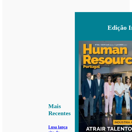
Edição 
Mais
Recentes
Lusa lança