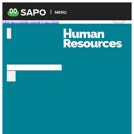
MENU
Saltar para o conteúdo principal
Ir para o footer
Pesquisar no site
Pesquisar
×