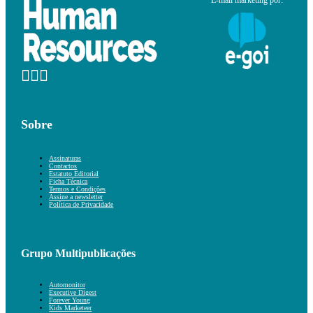
E-mail marketing por:
Sobre
Assinaturas
Contactos
Estatuto Editorial
Ficha Técnica
Termos e Condições
Assine a newsletter
Política de Privacidade
Grupo Multipublicações
Automonitor
Executive Digest
Forever Young
Kids Marketeer