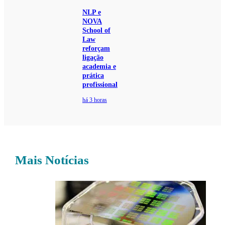
NLP e
NOVA
School of
Law
reforçam
ligação
academia e
prática
profissional
há 3 horas
Mais Notícias