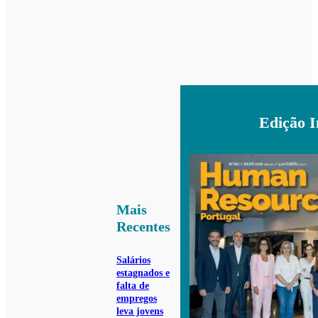
Edição 
Mais
Recentes
Salários
estagnados e
falta de
empregos
leva jovens