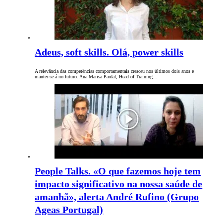
Adeus, soft skills. Olá, power skills
A relevância das competências comportamentais cresceu nos últimos dois anos e
manter-se-á no futuro. Ana Marisa Pardal, Head of Training…
People Talks. «O que fazemos hoje tem
impacto significativo na nossa saúde de
amanhã», alerta André Rufino (Grupo
Ageas Portugal)