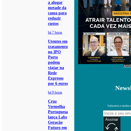
a alugar
metade da
cama para
reduzir
custos
há 7 horas
Utentes em
tratamento
no IPO
Porto
podem
ASSI
viajar na
Rede
Expresso
por 6 euros
Newsl
há 9 horas
Cruz
Subscreva e receba 
Vermelha
Portuguesa
lança Labs
Assinar
Geração
Futuro em