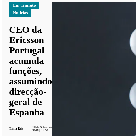
Em Trânsito
Notícias
CEO da
Ericsson
Portugal
acumula
funções,
assumindo
direcção-
geral de
Espanha
10 de Setembro
Tânia Reis
2025 | 11:20