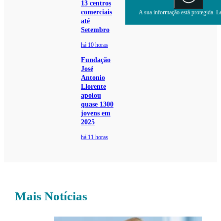
13 centros
comerciais
A sua informação está protegida. Le
até
Setembro
há 10 horas
Fundação
José
Antonio
Llorente
apoiou
quase 1300
jovens em
2025
há 11 horas
Mais Notícias