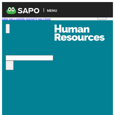
MENU
Saltar para o conteúdo principal
Ir para o footer
Pesquisar no site
Pesquisar
×