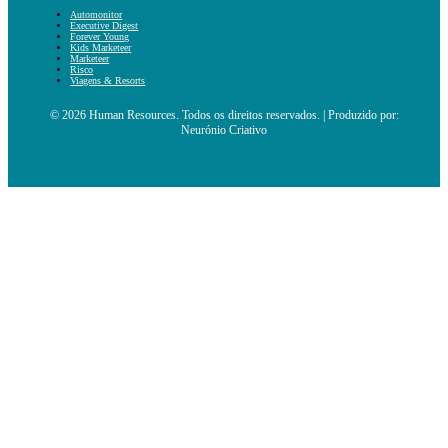
Automonitor
Executive Digest
Forever Young
Kids Marketeer
Marketeer
Risco
Viagens & Resorts
© 2026 Human Resources. Todos os direitos reservados. | Produzido por:
Neurónio Criativo