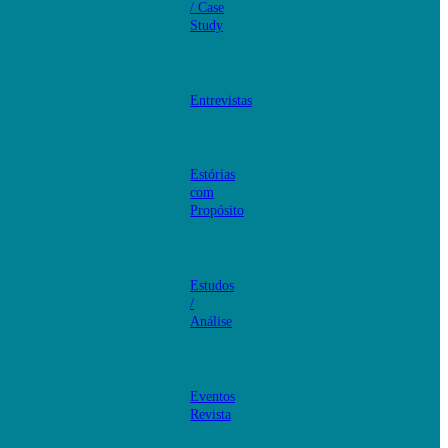
/ Case
Study
Entrevistas
Estórias
com
Propósito
Estudos
/
Análise
Eventos
Revista