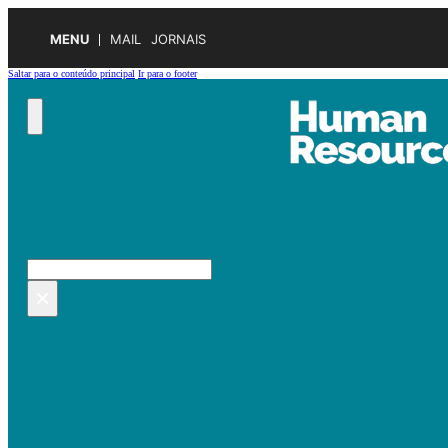
MENU
MAIL
JORNAIS
Saltar para o conteúdo principal
Ir para o footer
Pesquisar no site
Pesquisar
×