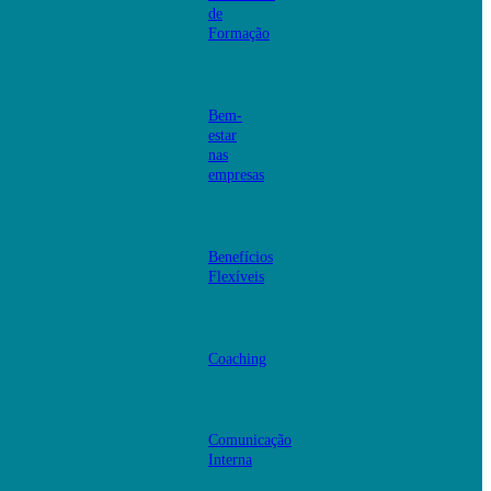
de
Formação
Bem-
estar
nas
empresas
Benefícios
Flexíveis
Coaching
Comunicação
Interna