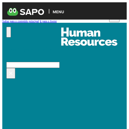
MENU
Saltar para o conteúdo principal
Ir para o footer
Pesquisar no site
Pesquisar
×