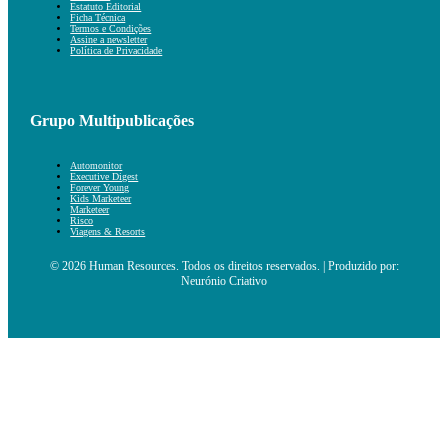
Estatuto Editorial
Ficha Técnica
Termos e Condições
Assine a newsletter
Política de Privacidade
Grupo Multipublicações
Automonitor
Executive Digest
Forever Young
Kids Marketeer
Marketeer
Risco
Viagens & Resorts
© 2026 Human Resources. Todos os direitos reservados. | Produzido por:
Neurónio Criativo