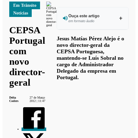
Em Trânsito
Notícias
Ouça este artigo
em formato áudio
CEPSA
Ouvir este
Portugal
Jesus Matías Pérez Alejo é o
artigo
novo director-geral da
com
CEPSA Portuguesa,
mantendo-se Luís Sobral no
novo
cargo de Administrador
director-
Delegado da empresa em
Portugal.
geral
Delta
27 de Março
Coders
2012 | 11:47