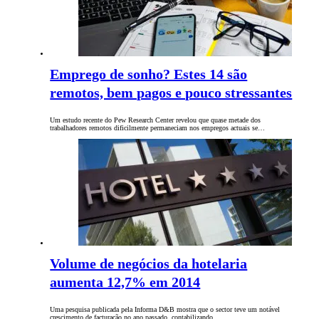
Emprego de sonho? Estes 14 são
remotos, bem pagos e pouco stressantes
Um estudo recente do Pew Research Center revelou que quase metade dos
trabalhadores remotos dificilmente permaneciam nos empregos actuais se…
Volume de negócios da hotelaria
aumenta 12,7% em 2014
Uma pesquisa publicada pela Informa D&B mostra que o sector teve um notável
crescimento de facturação no ano passado, contabilizando…