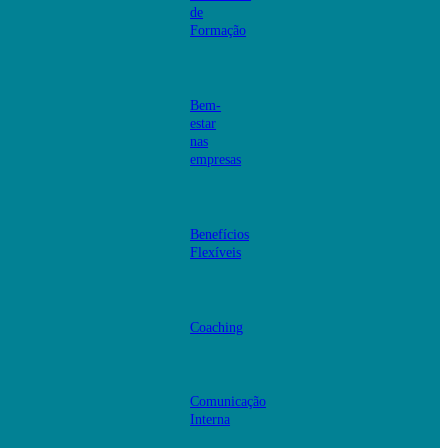
de
Formação
Bem-
estar
nas
empresas
Benefícios
Flexíveis
Coaching
Comunicação
Interna