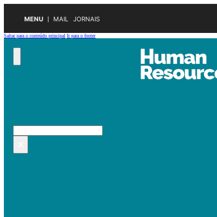
MENU
MAIL
JORNAIS
Saltar para o conteúdo principal
Ir para o footer
Pesquisar no site
Pesquisar
×