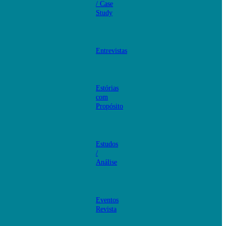
/ Case
Study
Entrevistas
Estórias
com
Propósito
Estudos
/
Análise
Eventos
Revista