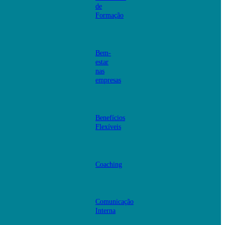
de
Formação
Bem-
estar
nas
empresas
Benefícios
Flexíveis
Coaching
Comunicação
Interna