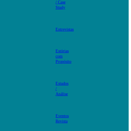
/ Case
Study
Entrevistas
Estórias
com
Propósito
Estudos
/
Análise
Eventos
Revista