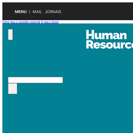
MENU
MAIL
JORNAIS
Saltar para o conteúdo principal
Ir para o footer
Pesquisar no site
Pesquisar
×