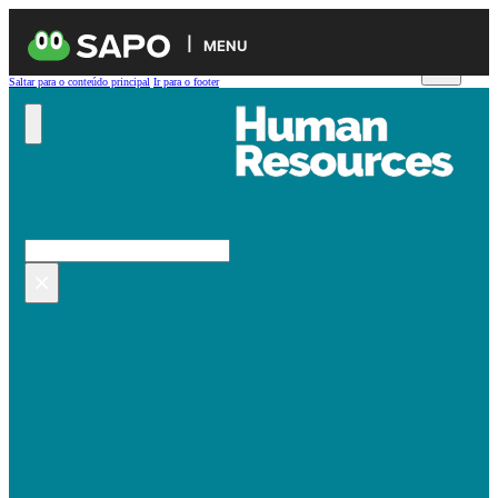
MENU
Saltar para o conteúdo principal
Ir para o footer
Pesquisar no site
Pesquisar
×