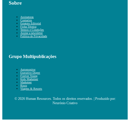
Sobre
Assinaturas
Contactos
Estatuto Editorial
Ficha Técnica
Termos e Condições
Assine a newsletter
Política de Privacidade
Grupo Multipublicações
Automonitor
Executive Digest
Forever Young
Kids Marketeer
Marketeer
Risco
Viagens & Resorts
© 2026 Human Resources. Todos os direitos reservados. | Produzido por:
Neurónio Criativo