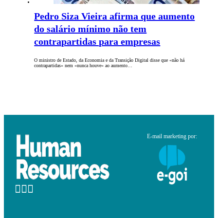
Pedro Siza Vieira afirma que aumento
do salário mínimo não tem
contrapartidas para empresas
O ministro de Estado, da Economia e da Transição Digital disse que «não há
contrapartidas» nem «nunca houve» ao aumento…
E-mail marketing por: