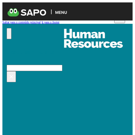
MENU
Saltar para o conteúdo principal
Ir para o footer
Pesquisar no site
Pesquisar
×