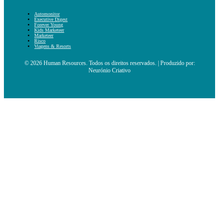
Automonitor
Executive Digest
Forever Young
Kids Marketeer
Marketeer
Risco
Viagens & Resorts
© 2026 Human Resources. Todos os direitos reservados. | Produzido por:
Neurónio Criativo