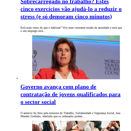
Sobrecarregado no trabalho? Estes
cinco exercícios vão ajudá-lo a reduzir o
stress (e só demoram cinco minutos)
Está mais tenso do que o habitual? Vive num constante estado de ansiedade e nota que
o seu emprego está…
Governo avança com plano de
contratação de jovens qualificados para
o sector social
O anúncio foi feito pela ministra do Trabalho, Solidariedade e Segurança Social, Ana
Mendes Godinho, referindo que os ordenados podem…