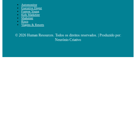
Automonitor
Executive Digest
Forever Young
Kids Marketeer
Marketeer
Risco
Viagens & Resorts
© 2026 Human Resources. Todos os direitos reservados. | Produzido por:
Neurónio Criativo