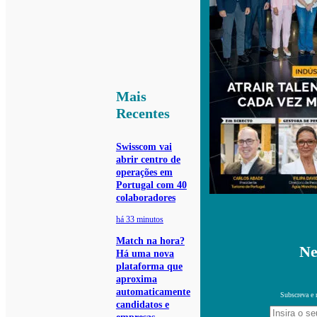
Mais
Recentes
Swisscom vai
abrir centro de
operações em
Portugal com 40
colaboradores
há 33 minutos
Match na hora?
Ne
Há uma nova
plataforma que
aproxima
automaticamente
Subscreva e 
candidatos e