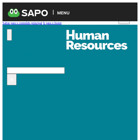
MENU
Saltar para o conteúdo principal
Ir para o footer
Pesquisar no site
Pesquisar
×