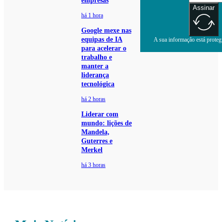
empresas
Assinar
há 1 hora
Google mexe nas
equipas de IA
A sua informação está protegi
para acelerar o
trabalho e
manter a
liderança
tecnológica
há 2 horas
Liderar com
mundo: lições de
Mandela,
Guterres e
Merkel
há 3 horas