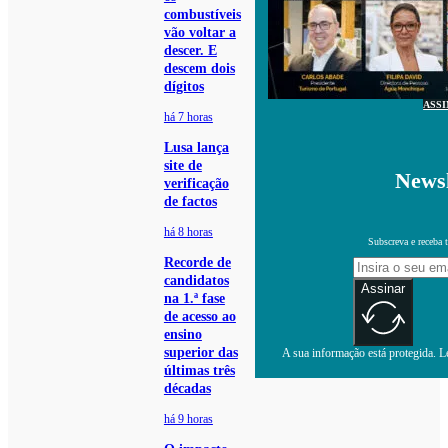
combustíveis
vão voltar a
descer. E
descem dois
dígitos
ASS
há 7 horas
Lusa lança
site de
Newsl
verificação
de factos
há 8 horas
Subscreva e receba 
Recorde de
candidatos
Assinar
na 1.ª fase
de acesso ao
ensino
superior das
A sua informação está protegida. Le
últimas três
décadas
há 9 horas