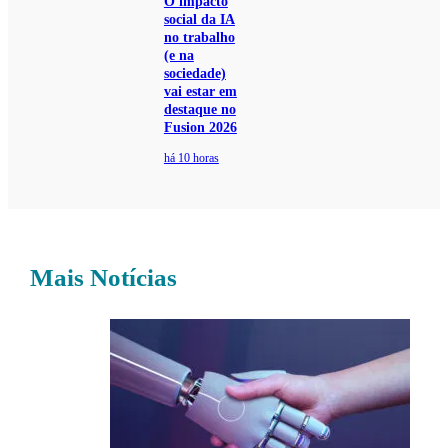
O impacto
social da IA
no trabalho
(e na
sociedade)
vai estar em
destaque no
Fusion 2026
há 10 horas
Mais Notícias