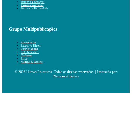
Termos e Condições
Assine a newsletter
Política de Privacidade
Grupo Multipublicações
Automonitor
Executive Digest
Forever Young
Kids Marketeer
Marketeer
Risco
Viagens & Resorts
© 2026 Human Resources. Todos os direitos reservados. | Produzido por:
Neurónio Criativo