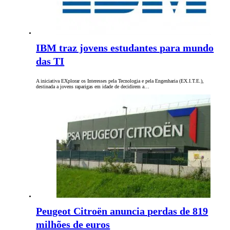
IBM traz jovens estudantes para mundo
das TI
A iniciativa EXplorar os Interesses pela Tecnologia e pela Engenharia (EX.I.T.E.),
destinada a jovens raparigas em idade de decidirem a…
Peugeot Citroën anuncia perdas de 819
milhões de euros