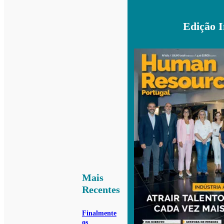
Edição 
Mais
Recentes
Finalmente
os