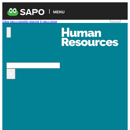
MENU
Saltar para o conteúdo principal
Ir para o footer
Pesquisar no site
Pesquisar
×