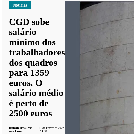
Notícias
CGD sobe
salário
mínimo dos
trabalhadores
dos quadros
para 1359
euros. O
salário médio
é perto de
2500 euros
Human Resources
11 de Fevereiro 2022
com Lusa
| 14:30