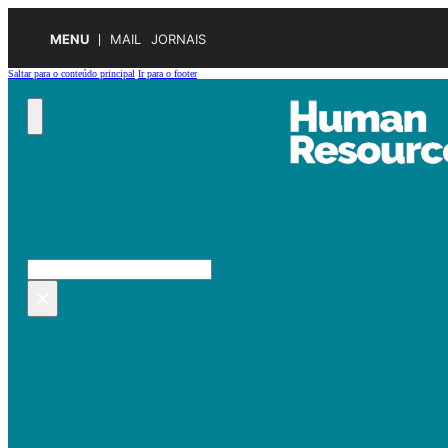
MENU
MAIL
JORNAIS
Saltar para o conteúdo principal
Ir para o footer
Pesquisar no site
Pesquisar
×