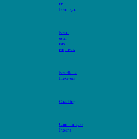
de
Formação
Bem-
estar
nas
empresas
Benefícios
Flexíveis
Coaching
Comunicação
Interna