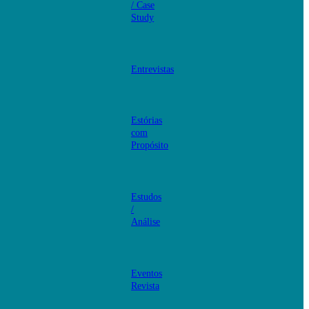
/ Case
Study
Entrevistas
Estórias
com
Propósito
Estudos
/
Análise
Eventos
Revista