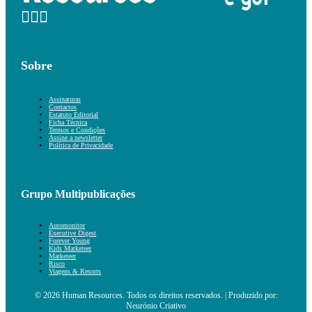
Sobre
Assinaturas
Contactos
Estatuto Editorial
Ficha Técnica
Termos e Condições
Assine a newsletter
Política de Privacidade
Grupo Multipublicações
Automonitor
Executive Digest
Forever Young
Kids Marketeer
Marketeer
Risco
Viagens & Resorts
© 2026 Human Resources. Todos os direitos reservados. | Produzido por:
Neurónio Criativo