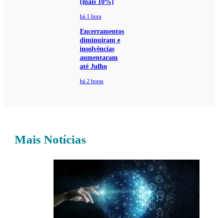
(mais 10%)
há 1 hora
Encerramentos
diminuíram e
insolvências
aumentaram
até Julho
há 2 horas
Mais Notícias