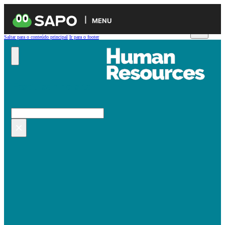
MENU
Saltar para o conteúdo principal
Ir para o footer
Pesquisar no site
Pesquisar
×