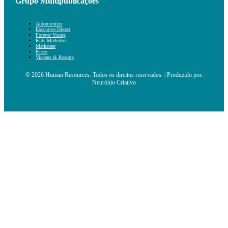
Grupo Multipublicações
Automonitor
Executive Digest
Forever Young
Kids Marketeer
Marketeer
Risco
Viagens & Resorts
© 2026 Human Resources. Todos os direitos reservados. | Produzido por:
Neurónio Criativo