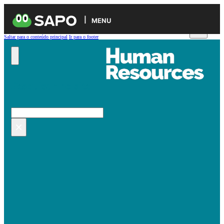
MENU
Saltar para o conteúdo principal
Ir para o footer
Pesquisar no site
Pesquisar
×