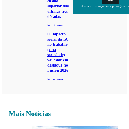
ensino
superior das
A sua informação está protegida. Le
últimas três
décadas
há 13 horas
O impacto
social da IA
no trabalho
(e na
sociedade)
vai estar em
destaque no
Fusion 2026
há 14 horas
Mais Notícias