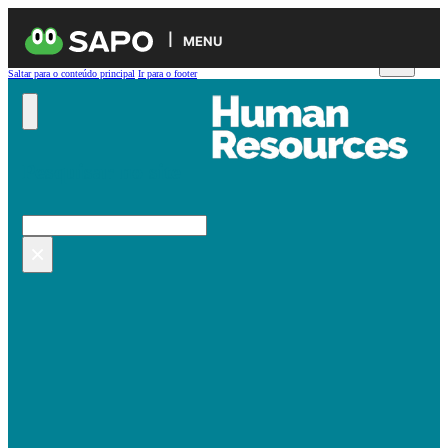
MENU
Saltar para o conteúdo principal
Ir para o footer
Pesquisar no site
Pesquisar
×