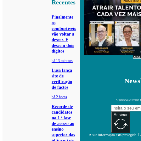
Recentes
Finalmente
os
combustíveis
vão voltar a
descer. E
descem dois
dígitos
ASS
há 13 minutos
Lusa lança
site de
Newsl
verificação
de factos
há 2 horas
Subscreva e receba 
Recorde de
candidatos
Assinar
na 1.ª fase
de acesso ao
ensino
superior das
A sua informação está protegida. Le
últimas três