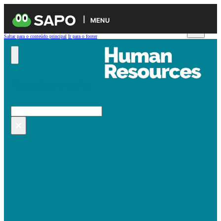
MENU
Saltar para o conteúdo principal
Ir para o footer
Pesquisar no site
Pesquisar
×