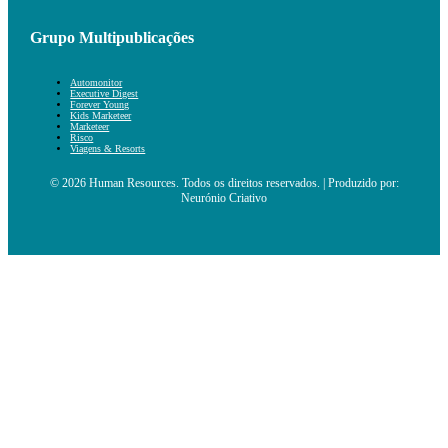
Grupo Multipublicações
Automonitor
Executive Digest
Forever Young
Kids Marketeer
Marketeer
Risco
Viagens & Resorts
© 2026 Human Resources. Todos os direitos reservados. | Produzido por:
Neurónio Criativo