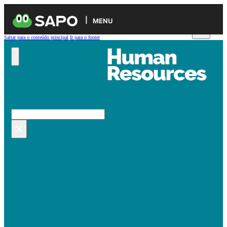
MENU
Saltar para o conteúdo principal
Ir para o footer
Pesquisar no site
Pesquisar
×