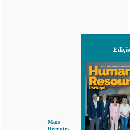
Ediçã
Mais
Recentes