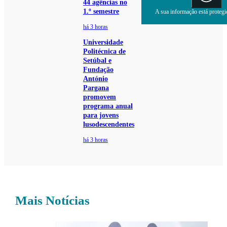
44 agências no
1.º semestre
A sua informação está protegid
há 3 horas
Universidade
Politécnica de
Setúbal e
Fundação
António
Pargana
promovem
programa anual
para jovens
lusodescendentes
há 3 horas
Mais Notícias