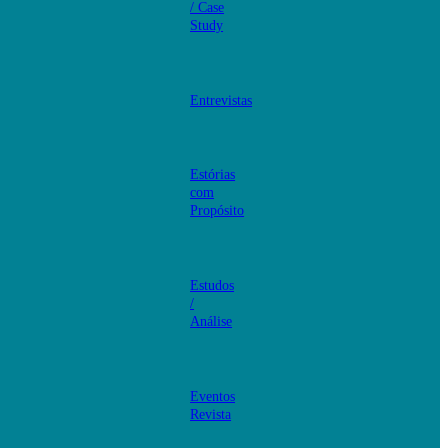
/ Case
Study
Entrevistas
Estórias
com
Propósito
Estudos
/
Análise
Eventos
Revista