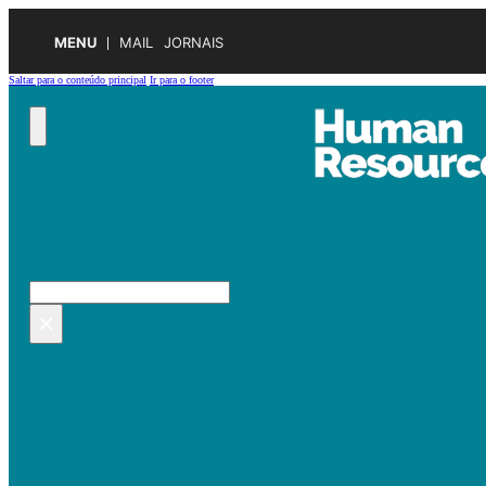
MENU
MAIL
JORNAIS
Saltar para o conteúdo principal
Ir para o footer
Pesquisar no site
Pesquisar
×