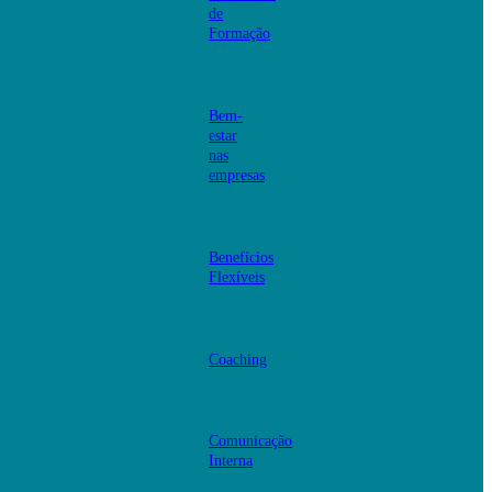
de
Formação
Bem-
estar
nas
empresas
Benefícios
Flexíveis
Coaching
Comunicação
Interna