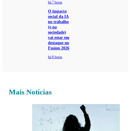
há 7 horas
O impacto
social da IA
no trabalho
(e na
sociedade)
vai estar em
destaque no
Fusion 2026
há 8 horas
Mais Notícias