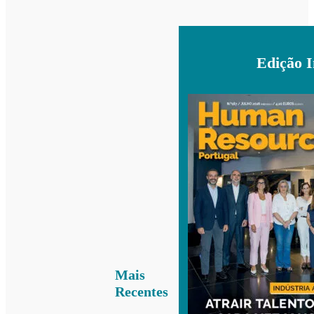
Edição 
Mais
Recentes