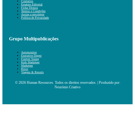
Contactos
Estatuto Editorial
Ficha Técnica
Termos e Condições
Assine a newsletter
Política de Privacidade
Grupo Multipublicações
Automonitor
Executive Digest
Forever Young
Kids Marketeer
Marketeer
Risco
Viagens & Resorts
© 2026 Human Resources. Todos os direitos reservados. | Produzido por:
Neurónio Criativo