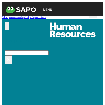
MENU
Saltar para o conteúdo principal
Ir para o footer
Pesquisar no site
Pesquisar
×