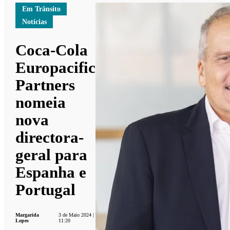
Em Trânsito
Notícias
Coca-Cola
Europacific
Partners
nomeia
nova
directora-
geral para
Espanha e
Portugal
Margarida
3 de Maio 2024 |
Lopes
11:20