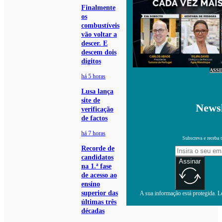
Finalmente
os
combustíveis
vão voltar a
descer. E
descem dois
dígitos
ASS
há 5 horas
Lusa lança
site de
Newsl
verificação
de factos
há 7 horas
Subscreva e receba 
Recorde de
candidatos
Assinar
na 1.ª fase
de acesso ao
ensino
superior das
A sua informação está protegida. Le
últimas três
décadas