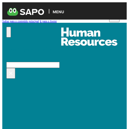
MENU
Saltar para o conteúdo principal
Ir para o footer
Pesquisar no site
Pesquisar
×