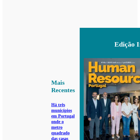
Edição 
Mais
Recentes
Há três
municípios
em Portugal
onde o
metro
quadrado
das casas