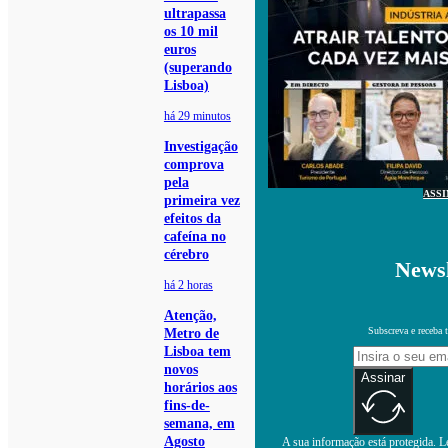
ultrapassa
os 10 mil
euros
(superando
Lisboa)
há 29 minutos
Investigação
comprova
pela
ASS
primeira vez
efeitos da
cafeína no
cérebro
Newsl
há 2 horas
Atenção,
Subscreva e receba 
Metro de
Lisboa tem
novos
Assinar
horários aos
fins-de-
semana, em
Agosto
A sua informação está protegida. Le