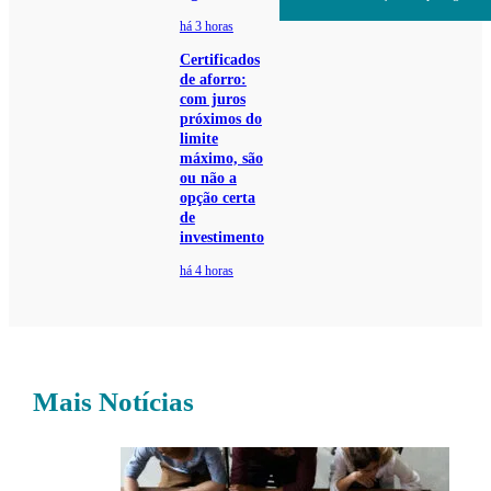
há 3 horas
Certificados
de aforro:
com juros
próximos do
limite
máximo, são
ou não a
opção certa
de
investimento
há 4 horas
Mais Notícias