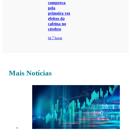
comprova
pela
primeira vez
efeitos da
cafeína no
cérebro
há 7 horas
Mais Notícias