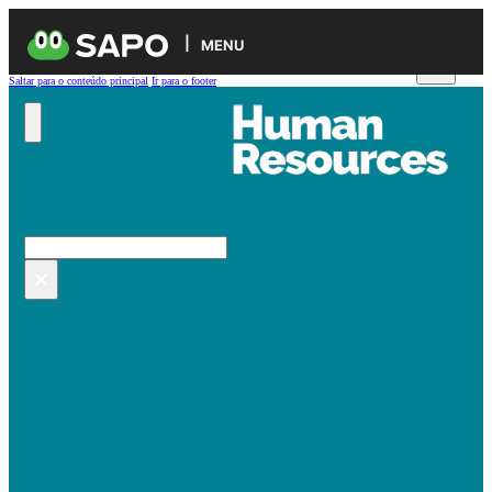
MENU
Saltar para o conteúdo principal
Ir para o footer
Pesquisar no site
Pesquisar
×