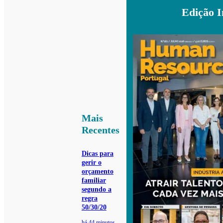
Edição 
Mais
Recentes
Dicas para
gerir o
orçamento
familiar
segundo a
regra
50/30/20
há 44 minutos