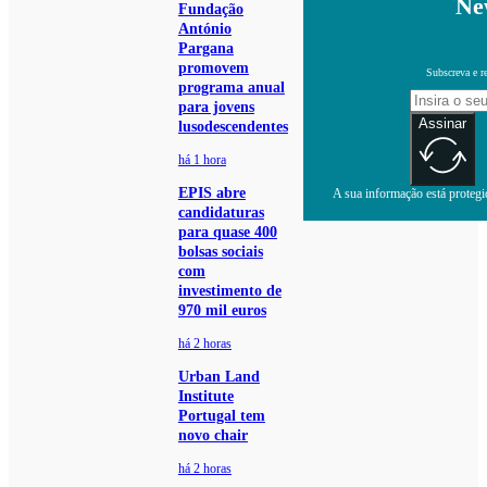
Ne
Fundação
António
Pargana
promovem
Subscreva e r
programa anual
para jovens
Assinar
lusodescendentes
há 1 hora
EPIS abre
A sua informação está protegid
candidaturas
para quase 400
bolsas sociais
com
investimento de
970 mil euros
há 2 horas
Urban Land
Institute
Portugal tem
novo chair
há 2 horas