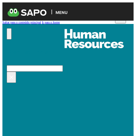
MENU
Saltar para o conteúdo principal
Ir para o footer
Pesquisar no site
Pesquisar
×