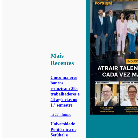
Mais
Recentes
Cinco maiores
bancos
reduziram 283
trabalhadores e
44 agências no
1.º semestre
há 27 minutos
Universidade
Politécnica de
Setúbal e