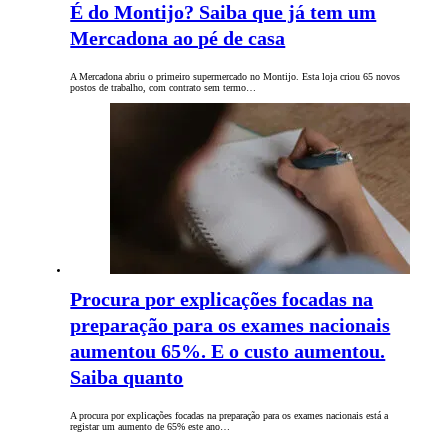
É do Montijo? Saiba que já tem um
Mercadona ao pé de casa
A Mercadona abriu o primeiro supermercado no Montijo. Esta loja criou 65 novos
postos de trabalho, com contrato sem termo…
Procura por explicações focadas na
preparação para os exames nacionais
aumentou 65%. E o custo aumentou.
Saiba quanto
A procura por explicações focadas na preparação para os exames nacionais está a
registar um aumento de 65% este ano…