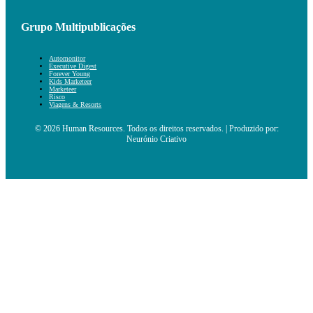
Grupo Multipublicações
Automonitor
Executive Digest
Forever Young
Kids Marketeer
Marketeer
Risco
Viagens & Resorts
© 2026 Human Resources. Todos os direitos reservados. | Produzido por:
Neurónio Criativo