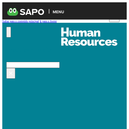
MENU
Saltar para o conteúdo principal
Ir para o footer
Pesquisar no site
Pesquisar
×