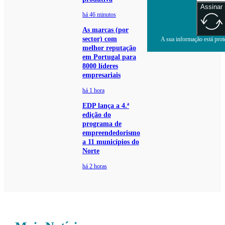
Assinar
há 46 minutos
As marcas (por
sector) com
A sua informação está prote
melhor reputação
em Portugal para
8000 líderes
empresariais
há 1 hora
EDP lança a 4.ª
edição do
programa de
empreendedorismo
a 11 municípios do
Norte
há 2 horas