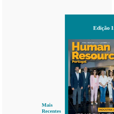
Edição 
Mais
Recentes