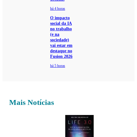
há 4 horas
O impacto
social da IA
no trabalho
(e na
sociedade)
vai estar em
destaque no
Fusion 2026
há 5 horas
Mais Notícias