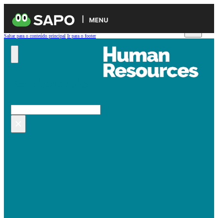
MENU
Saltar para o conteúdo principal
Ir para o footer
Pesquisar no site
Pesquisar
×