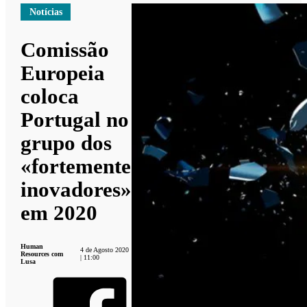
Notícias
Comissão
Europeia
coloca
Portugal no
grupo dos
«fortemente
inovadores»
em 2020
Human
4 de Agosto 2020
Resources com
| 11:00
Lusa