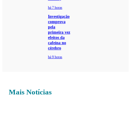
há 7 horas
Investigação
comprova
pela
primeira vez
efeitos da
cafeína no
cérebro
há 9 horas
Mais Notícias