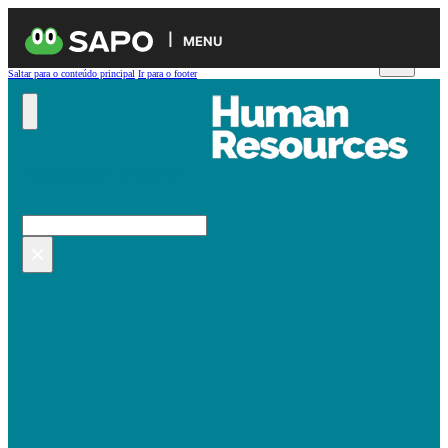
MENU
Saltar para o conteúdo principal
Ir para o footer
Pesquisar no site
Pesquisar
×