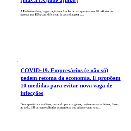
(mas a IA pode ajudar)
A Understood.org, organização sem fins lucrativos que apoia os 70 milhões de
pessoas nos EUA com diferenças de aprendizagem e…
COVID-19. Empresários (e não só)
pedem retoma da economia. E propõem
10 medidas para evitar nova vaga de
infecções
De empresários a médicos, passando por advogados, professores ou músicos, foram,
ao todo, 159 as personalidades portuguesas que subscreveram uma…